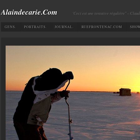
Alaindecarie.com
'Ceci est une tentative régulière" – Clau
GENS.
PORTRAITS.
JOURNAL.
RUEFRONTENAC.COM
SHOW