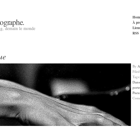
Hom
tographe.
À pr
Lien
ng, demain le monde
RSS
ue
By
A
File
Tags
Dans
porte
Pneu
Com