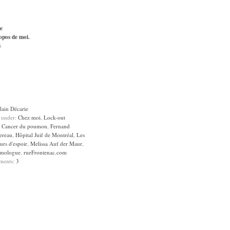
e
opos de moi.
s
lain Décarie
d under:
Chez moi
,
Lock-out
:
Cancer du poumon
,
Fernand
ereau
,
Hôpital Juif de Montréal
,
Les
urs d'espoir
,
Melissa Auf der Maur
,
mologue
,
rueFrontenac.com
ments:
3