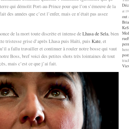
Déc
erre qui démolit Port-au-Prince pour que l’on s’émeuve de la
at 19
fait des années que c’est l’enfer, mais ce n’était pas assez
out
Bri
Ke$
once de la mort toute discrète et intense de
Lhasa de Sela
, bien
Med
rue
te tristesse grise d’après Lhasa puis Haïti, puis
Kate
, et
per
u’il a fallu travailler et continuer à rouler notre bosse qui vaut
here
post
notre Boss, bref voici des petites shots très lointaines de tout
tra
ès, mais c’est ce que j’ai fait.
Vie