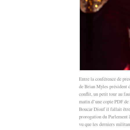
Entre la conférence de pres
de Brian Myles président 
conflit, un petit tour au f
matin d’une copie PDF de 
Boucar Diouf il fallait êtr
prorogation du Parlement à 
vu que les derniers milita