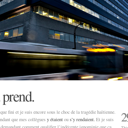
 prend.
que fini et je suis encore sous le choc de la tragédie haïtienne.
2
pendant que mes collègues
y étaient
ou
s’y rendaient.
Et je suis
 demandant comment qualifier l’indécente ignominie que ça
This