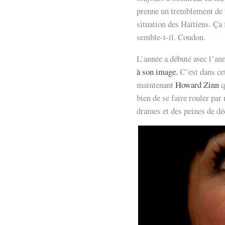
prenne un tremblement de t
situation des Haïtiens. Ça 
semble-t-il. Coudon.
L’année a débuté avec l’ann
à son image.
C’est dans cet
maintenant
Howard Zinn
q
bien de se faire rouler par 
drames et des peines de déc