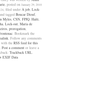
arie
, posted on
January 29, 2010
, filed under
À job
,
Lock-
:24
and tagged
Boucar Diouf
,
an Myles
,
CSN
,
FPJQ
,
Haïti
,
ha
,
Lock-out
,
Maria de
eiros
,
prorogation
,
Frontenac
. Bookmark the
malink
. Follow any comments
 with the
RSS feed for this
.
Post a comment
or leave a
ckback:
Trackback URL
.
w EXIF Data