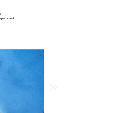
e
opos de moi.
s
»