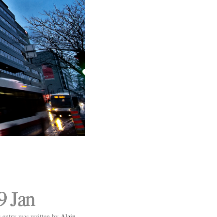
9 Jan
 entry was written by
Alain