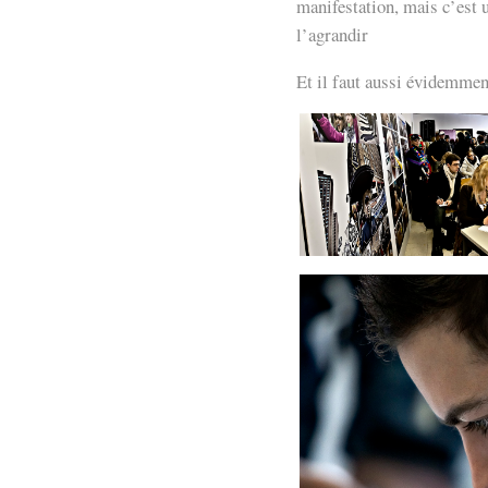
manifestation, mais c’est
l’agrandir
Et il faut aussi évidemme