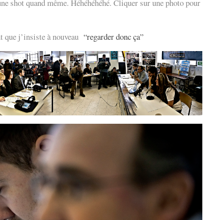
 une shot quand même. Héhéhéhéhé. Cliquer sur une photo pour
nt que j’insiste à nouveau
“regarder donc ça”