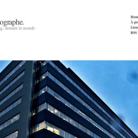
Hom
tographe.
À pr
Lien
ng, demain le monde
RSS