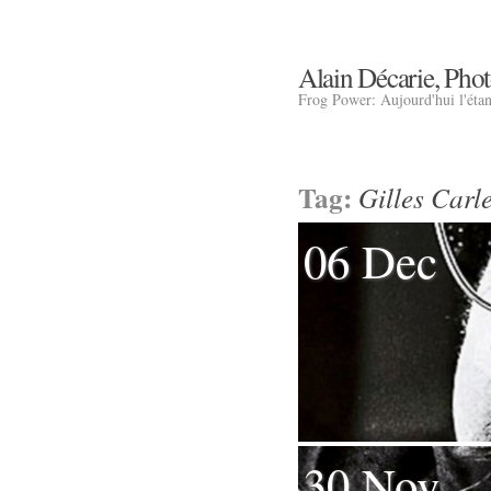
Alain Décarie, Pho
Frog Power: Aujourd'hui l'éta
Tag:
Gilles Carl
06 Dec
30 Nov