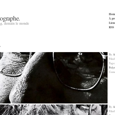
Hom
tographe.
À pr
Lien
ng, demain le monde
RSS
e
By
A
File
Tags
Poly
Com
By
A
File