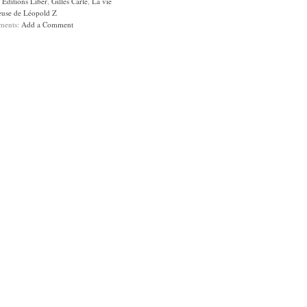
:
Éditions Liber
,
Gilles Carle
,
La vie
euse de Léopold Z
ments:
Add a Comment