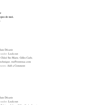
e
opos de moi.
s
lain Décarie
d under:
Lock-out
:
Chloé Ste-Marie
,
Gilles Carle
,
technique
,
rueFrontenac.com
ments:
Add a Comment
lain Décarie
d under:
Lock-out