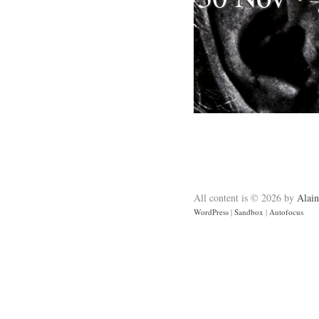
All content is © 2026 by
Alain
WordPress
|
Sandbox
|
Autofocus