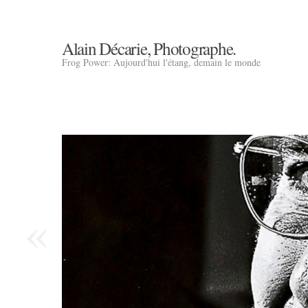
Alain Décarie, Photographe.
Frog Power: Aujourd'hui l'étang, demain le monde
«