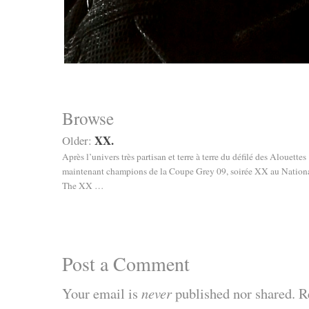
Browse
XX.
Older:
Après l’univers très partisan et terre à terre du défilé des Alouettes
maintenant champions de la Coupe Grey 09, soirée XX au Nationa
The XX …
Post a Comment
Your email is
never
published nor shared. R