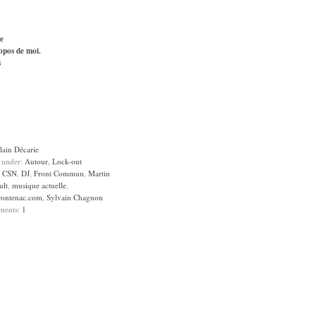
e
opos de moi.
s
lain Décarie
d under:
Autour
,
Lock-out
:
CSN
,
DJ
,
Front Commun
,
Martin
ult
,
musique actuelle
,
rontenac.com
,
Sylvain Chagnon
ments:
1